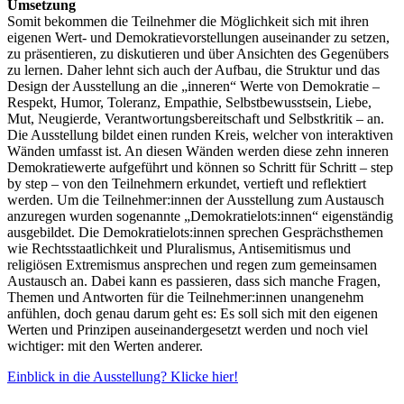
Umsetzung
Somit bekommen die Teilnehmer die Möglichkeit sich mit ihren
eigenen Wert- und Demokratievorstellungen auseinander zu setzen,
zu präsentieren, zu diskutieren und über Ansichten des Gegenübers
zu lernen. Daher lehnt sich auch der Aufbau, die Struktur und das
Design der Ausstellung an die „inneren“ Werte von Demokratie –
Respekt, Humor, Toleranz, Empathie, Selbstbewusstsein, Liebe,
Mut, Neugierde, Verantwortungsbereitschaft und Selbstkritik – an.
Die Ausstellung bildet einen runden Kreis, welcher von interaktiven
Wänden umfasst ist. An diesen Wänden werden diese zehn inneren
Demokratiewerte aufgeführt und können so Schritt für Schritt – step
by step – von den Teilnehmern erkundet, vertieft und reflektiert
werden. Um die Teilnehmer:innen der Ausstellung zum Austausch
anzuregen wurden sogenannte „Demokratielots:innen“ eigenständig
ausgebildet. Die Demokratielots:innen sprechen Gesprächsthemen
wie Rechtsstaatlichkeit und Pluralismus, Antisemitismus und
religiösen Extremismus ansprechen und regen zum gemeinsamen
Austausch an. Dabei kann es passieren, dass sich manche Fragen,
Themen und Antworten für die Teilnehmer:innen unangenehm
anfühlen, doch genau darum geht es: Es soll sich mit den eigenen
Werten und Prinzipen auseinandergesetzt werden und noch viel
wichtiger: mit den Werten anderer.
Einblick in die Ausstellung? Klicke hier!